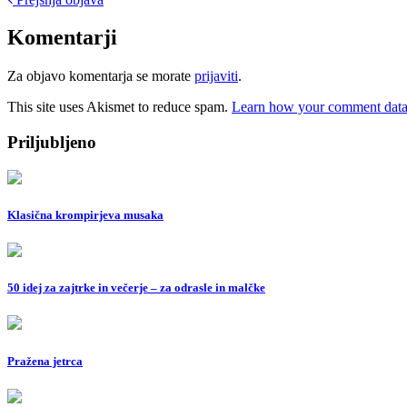
Post
navigation
Komentarji
Za objavo komentarja se morate
prijaviti
.
This site uses Akismet to reduce spam.
Learn how your comment data 
Priljubljeno
Klasična krompirjeva musaka
50 idej za zajtrke in večerje – za odrasle in malčke
Pražena jetrca