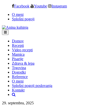
Skip
Facebook
Youtube
Instagram
to
O meni
content
Splošni pogoji
Domov
Recepti
Video recepti
Mamica
Pisarije
Zdrava & lepa
Trgovina
Dogodki
Reference
O meni
Splošni pogoji poslovanja
Kontakt
29. septembra, 2025