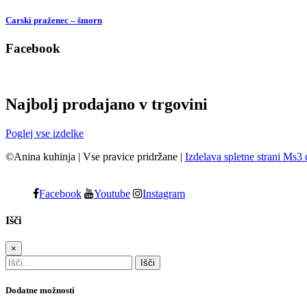
Carski praženec – šmorn
Facebook
Najbolj prodajano v trgovini
Poglej vse izdelke
©Anina kuhinja
|
Vse pravice pridržane
|
Izdelava spletne strani Ms3 
Facebook
Youtube
Instagram
Išči
×
Dodatne možnosti