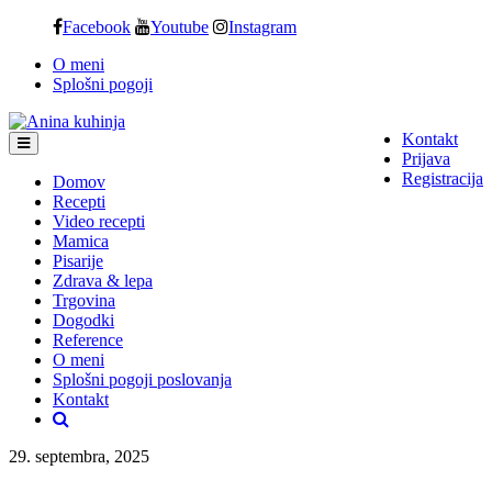
Skip
Facebook
Youtube
Instagram
to
O meni
content
Splošni pogoji
Kontakt
Prijava
Registracija
Domov
Recepti
Video recepti
Mamica
Pisarije
Zdrava & lepa
Trgovina
Dogodki
Reference
O meni
Splošni pogoji poslovanja
Kontakt
29. septembra, 2025