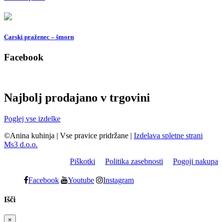
Carski praženec – šmorn
Facebook
Najbolj prodajano v trgovini
Poglej vse izdelke
©Anina kuhinja
|
Vse pravice pridržane
|
Izdelava spletne strani
Ms3 d.o.o.
Piškotki
Politika zasebnosti
Pogoji nakupa
Facebook
Youtube
Instagram
Išči
×