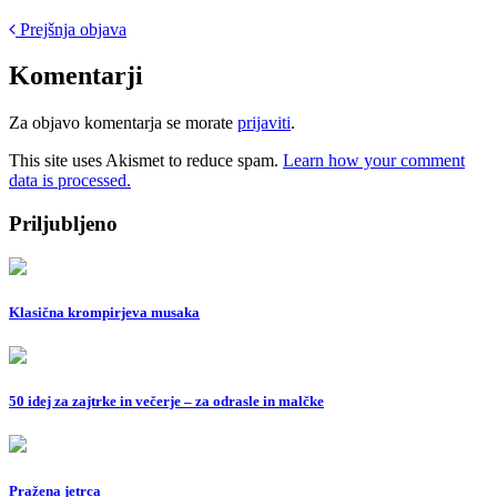
Post
Prejšnja objava
navigation
Komentarji
Za objavo komentarja se morate
prijaviti
.
This site uses Akismet to reduce spam.
Learn how your comment
data is processed.
Priljubljeno
Klasična krompirjeva musaka
50 idej za zajtrke in večerje – za odrasle in malčke
Pražena jetrca