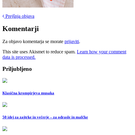
Post
Prejšnja objava
navigation
Komentarji
Za objavo komentarja se morate
prijaviti
.
This site uses Akismet to reduce spam.
Learn how your comment
data is processed.
Priljubljeno
Klasična krompirjeva musaka
50 idej za zajtrke in večerje – za odrasle in malčke