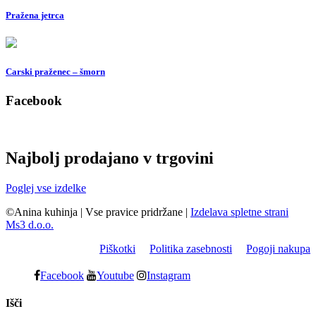
Pražena jetrca
Carski praženec – šmorn
Facebook
Najbolj prodajano v trgovini
Poglej vse izdelke
©Anina kuhinja
|
Vse pravice pridržane
|
Izdelava spletne strani
Ms3 d.o.o.
Piškotki
Politika zasebnosti
Pogoji nakupa
Facebook
Youtube
Instagram
Išči