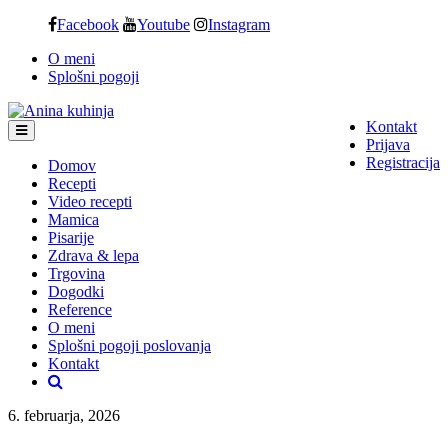
Skip
Facebook
Youtube
Instagram
to
O meni
content
Splošni pogoji
Kontakt
Prijava
Registracija
Domov
Recepti
Video recepti
Mamica
Pisarije
Zdrava & lepa
Trgovina
Dogodki
Reference
O meni
Splošni pogoji poslovanja
Kontakt
6. februarja, 2026