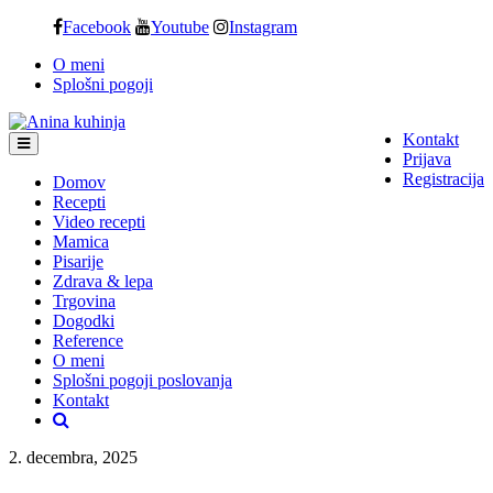
Skip
Facebook
Youtube
Instagram
to
O meni
content
Splošni pogoji
Kontakt
Prijava
Registracija
Domov
Recepti
Video recepti
Mamica
Pisarije
Zdrava & lepa
Trgovina
Dogodki
Reference
O meni
Splošni pogoji poslovanja
Kontakt
2. decembra, 2025