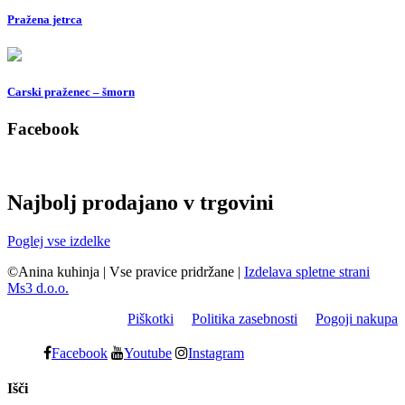
Pražena jetrca
Carski praženec – šmorn
Facebook
Najbolj prodajano v trgovini
Poglej vse izdelke
©Anina kuhinja
|
Vse pravice pridržane
|
Izdelava spletne strani
Ms3 d.o.o.
Piškotki
Politika zasebnosti
Pogoji nakupa
Facebook
Youtube
Instagram
Išči