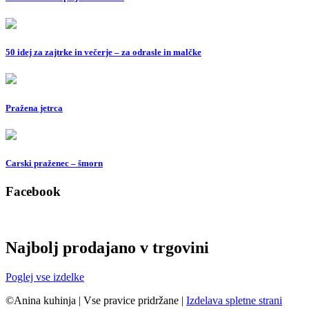
50 idej za zajtrke in večerje – za odrasle in malčke
Pražena jetrca
Carski praženec – šmorn
Facebook
Najbolj prodajano v trgovini
Poglej vse izdelke
©Anina kuhinja
|
Vse pravice pridržane
|
Izdelava spletne strani