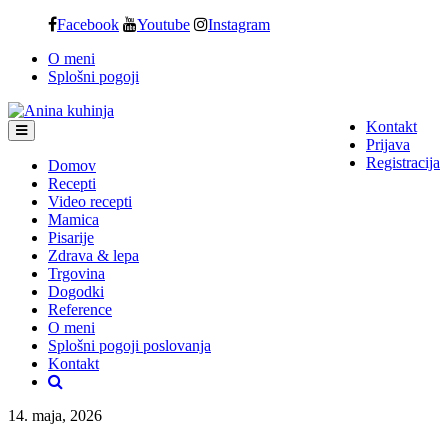
Skip
Facebook
Youtube
Instagram
to
O meni
content
Splošni pogoji
Kontakt
Prijava
Registracija
Domov
Recepti
Video recepti
Mamica
Pisarije
Zdrava & lepa
Trgovina
Dogodki
Reference
O meni
Splošni pogoji poslovanja
Kontakt
14. maja, 2026