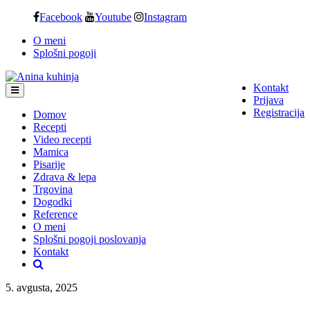
Skip
Facebook
Youtube
Instagram
to
O meni
content
Splošni pogoji
Kontakt
Prijava
Registracija
Domov
Recepti
Video recepti
Mamica
Pisarije
Zdrava & lepa
Trgovina
Dogodki
Reference
O meni
Splošni pogoji poslovanja
Kontakt
5. avgusta, 2025