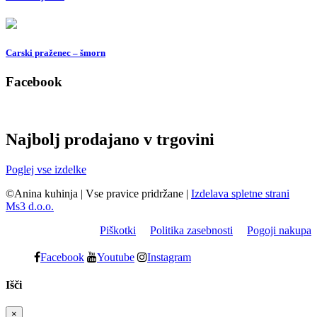
Carski praženec – šmorn
Facebook
Najbolj prodajano v trgovini
Poglej vse izdelke
©Anina kuhinja
|
Vse pravice pridržane
|
Izdelava spletne strani
Ms3 d.o.o.
Piškotki
Politika zasebnosti
Pogoji nakupa
Facebook
Youtube
Instagram
Išči
×