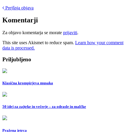
Post
Prejšnja objava
navigation
Komentarji
Za objavo komentarja se morate
prijaviti
.
This site uses Akismet to reduce spam.
Learn how your comment
data is processed.
Priljubljeno
Klasična krompirjeva musaka
50 idej za zajtrke in večerje – za odrasle in malčke
Pražena jetrca