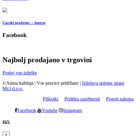
Carski praženec – šmorn
Facebook
Najbolj prodajano v trgovini
Poglej vse izdelke
©Anina kuhinja
|
Vse pravice pridržane
|
Izdelava spletne strani
Ms3 d.o.o.
Piškotki
Politika zasebnosti
Pogoji nakupa
Facebook
Youtube
Instagram
Išči
×