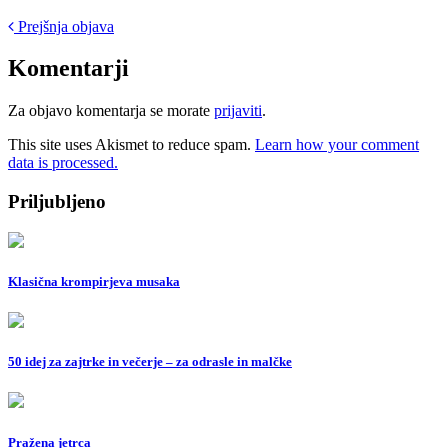
Post
Prejšnja objava
navigation
Komentarji
Za objavo komentarja se morate
prijaviti
.
This site uses Akismet to reduce spam.
Learn how your comment
data is processed.
Priljubljeno
Klasična krompirjeva musaka
50 idej za zajtrke in večerje – za odrasle in malčke
Pražena jetrca