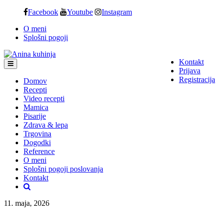
Skip
Facebook
Youtube
Instagram
to
O meni
content
Splošni pogoji
Kontakt
Prijava
Registracija
Domov
Recepti
Video recepti
Mamica
Pisarije
Zdrava & lepa
Trgovina
Dogodki
Reference
O meni
Splošni pogoji poslovanja
Kontakt
11. maja, 2026