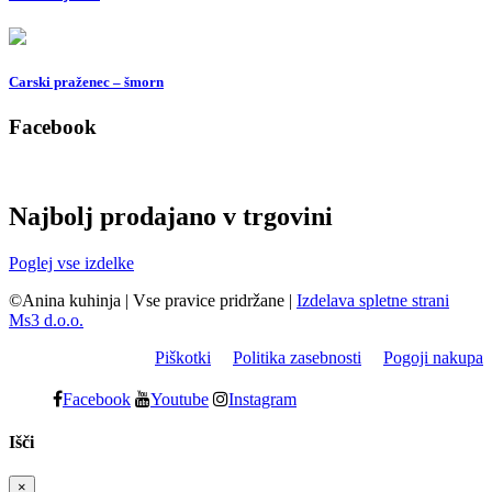
Carski praženec – šmorn
Facebook
Najbolj prodajano v trgovini
Poglej vse izdelke
©Anina kuhinja
|
Vse pravice pridržane
|
Izdelava spletne strani
Ms3 d.o.o.
Piškotki
Politika zasebnosti
Pogoji nakupa
Facebook
Youtube
Instagram
Išči
×