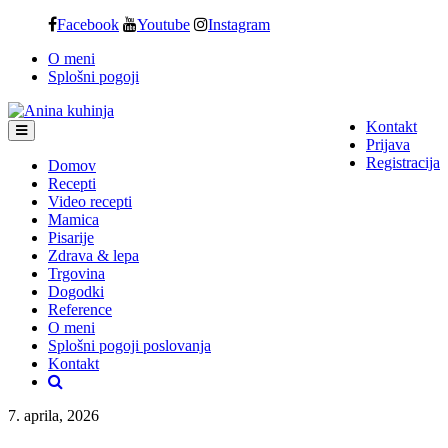
Skip
Facebook
Youtube
Instagram
to
O meni
content
Splošni pogoji
Kontakt
Prijava
Registracija
Domov
Recepti
Video recepti
Mamica
Pisarije
Zdrava & lepa
Trgovina
Dogodki
Reference
O meni
Splošni pogoji poslovanja
Kontakt
7. aprila, 2026