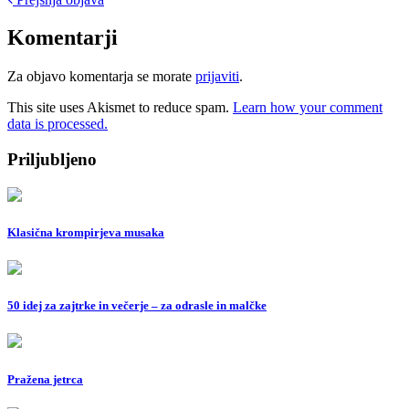
Post
navigation
Komentarji
Za objavo komentarja se morate
prijaviti
.
This site uses Akismet to reduce spam.
Learn how your comment
data is processed.
Priljubljeno
Klasična krompirjeva musaka
50 idej za zajtrke in večerje – za odrasle in malčke
Pražena jetrca