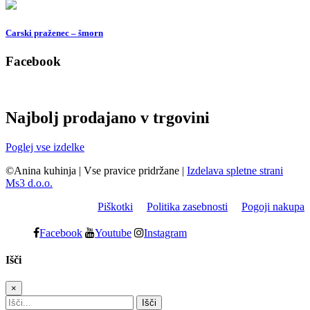
Carski praženec – šmorn
Facebook
Najbolj prodajano v trgovini
Poglej vse izdelke
©Anina kuhinja
|
Vse pravice pridržane
|
Izdelava spletne strani
Ms3 d.o.o.
Piškotki
Politika zasebnosti
Pogoji nakupa
Facebook
Youtube
Instagram
Išči
×