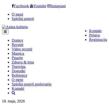
Skip
Facebook
Youtube
Instagram
to
O meni
content
Splošni pogoji
Kontakt
Prijava
Registracija
Domov
Recepti
Video recepti
Mamica
Pisarije
Zdrava & lepa
Trgovina
Dogodki
Reference
O meni
Splošni pogoji poslovanja
Kontakt
18. maja, 2026