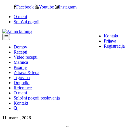
Skip
Facebook
Youtube
Instagram
to
O meni
content
Splošni pogoji
Kontakt
Prijava
Registracija
Domov
Recepti
Video recepti
Mamica
Pisarije
Zdrava & lepa
Trgovina
Dogodki
Reference
O meni
Splošni pogoji poslovanja
Kontakt
11. marca, 2026