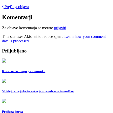
Post
Prejšnja objava
navigation
Komentarji
Za objavo komentarja se morate
prijaviti
.
This site uses Akismet to reduce spam.
Learn how your comment
data is processed.
Priljubljeno
Klasična krompirjeva musaka
50 idej za zajtrke in večerje – za odrasle in malčke
Pražena jetrca