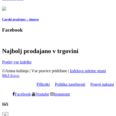
Carski praženec – šmorn
Facebook
Najbolj prodajano v trgovini
Poglej vse izdelke
©Anina kuhinja
|
Vse pravice pridržane
|
Izdelava spletne strani
Ms3 d.o.o.
Piškotki
Politika zasebnosti
Pogoji nakupa
Facebook
Youtube
Instagram
Išči
×