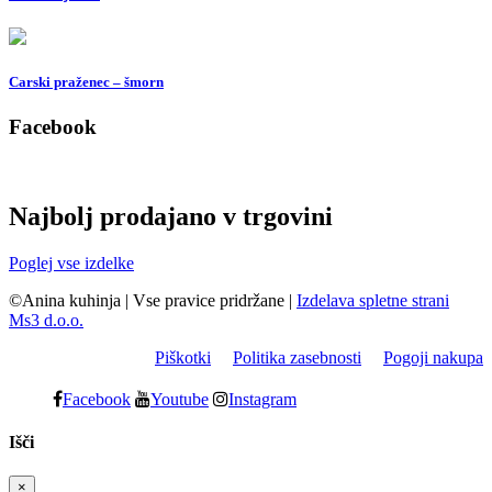
Carski praženec – šmorn
Facebook
Najbolj prodajano v trgovini
Poglej vse izdelke
©Anina kuhinja
|
Vse pravice pridržane
|
Izdelava spletne strani
Ms3 d.o.o.
Piškotki
Politika zasebnosti
Pogoji nakupa
Facebook
Youtube
Instagram
Išči
×