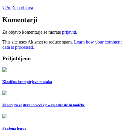
Post
Prejšnja objava
navigation
Komentarji
Za objavo komentarja se morate
prijaviti
.
This site uses Akismet to reduce spam.
Learn how your comment
data is processed.
Priljubljeno
Klasična krompirjeva musaka
50 idej za zajtrke in večerje – za odrasle in malčke
Pražena jetrca