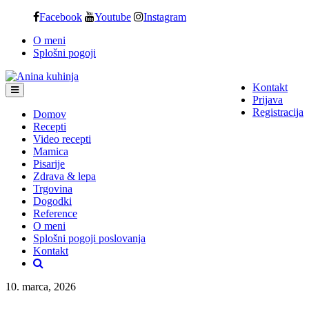
Skip
Facebook
Youtube
Instagram
to
O meni
content
Splošni pogoji
Kontakt
Prijava
Registracija
Domov
Recepti
Video recepti
Mamica
Pisarije
Zdrava & lepa
Trgovina
Dogodki
Reference
O meni
Splošni pogoji poslovanja
Kontakt
10. marca, 2026