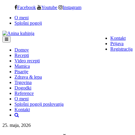
Skip
Facebook
Youtube
Instagram
to
O meni
content
Splošni pogoji
Kontakt
Prijava
Registracija
Domov
Recepti
Video recepti
Mamica
Pisarije
Zdrava & lepa
Trgovina
Dogodki
Reference
O meni
Splošni pogoji poslovanja
Kontakt
25. maja, 2026