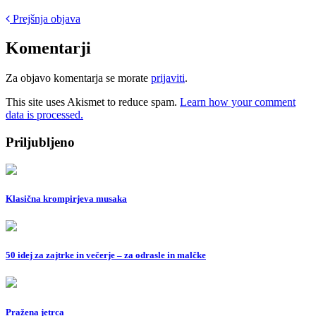
Post
Prejšnja objava
navigation
Komentarji
Za objavo komentarja se morate
prijaviti
.
This site uses Akismet to reduce spam.
Learn how your comment
data is processed.
Priljubljeno
Klasična krompirjeva musaka
50 idej za zajtrke in večerje – za odrasle in malčke
Pražena jetrca