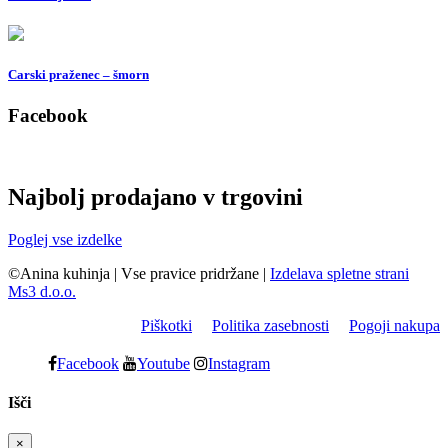
Carski praženec – šmorn
Facebook
Najbolj prodajano v trgovini
Poglej vse izdelke
©Anina kuhinja
|
Vse pravice pridržane
|
Izdelava spletne strani
Ms3 d.o.o.
Piškotki
Politika zasebnosti
Pogoji nakupa
Facebook
Youtube
Instagram
Išči
×