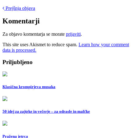
Post
Prejšnja objava
navigation
Komentarji
Za objavo komentarja se morate
prijaviti
.
This site uses Akismet to reduce spam.
Learn how your comment
data is processed.
Priljubljeno
Klasična krompirjeva musaka
50 idej za zajtrke in večerje – za odrasle in malčke
Pražena jetrca