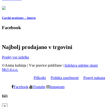
Carski praženec – šmorn
Facebook
Najbolj prodajano v trgovini
Poglej vse izdelke
©Anina kuhinja
|
Vse pravice pridržane
|
Izdelava spletne strani
Ms3 d.o.o.
Piškotki
Politika zasebnosti
Pogoji nakupa
Facebook
Youtube
Instagram
Išči
×