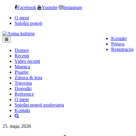
Skip
Facebook
Youtube
Instagram
to
O meni
content
Splošni pogoji
Kontakt
Prijava
Registracija
Domov
Recepti
Video recepti
Mamica
Pisarije
Zdrava & lepa
Trgovina
Dogodki
Reference
O meni
Splošni pogoji poslovanja
Kontakt
25. maja, 2026