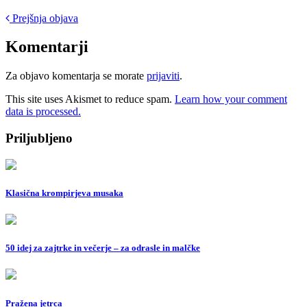
Post
Prejšnja objava
navigation
Komentarji
Za objavo komentarja se morate
prijaviti
.
This site uses Akismet to reduce spam.
Learn how your comment
data is processed.
Priljubljeno
Klasična krompirjeva musaka
50 idej za zajtrke in večerje – za odrasle in malčke
Pražena jetrca