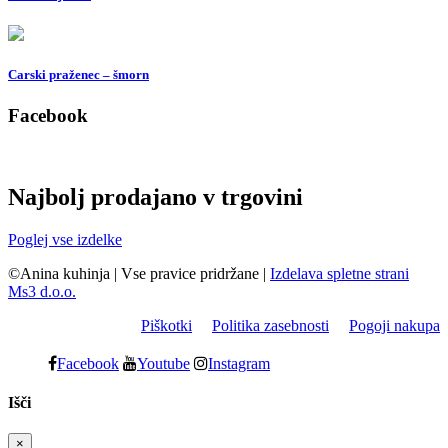
Carski praženec – šmorn
Facebook
Najbolj prodajano v trgovini
Poglej vse izdelke
©Anina kuhinja
|
Vse pravice pridržane
|
Izdelava spletne strani
Ms3 d.o.o.
Piškotki
Politika zasebnosti
Pogoji nakupa
Facebook
Youtube
Instagram
Išči
×