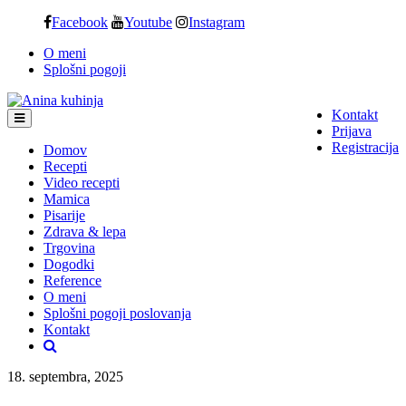
Skip
Facebook
Youtube
Instagram
to
O meni
content
Splošni pogoji
Kontakt
Prijava
Registracija
Domov
Recepti
Video recepti
Mamica
Pisarije
Zdrava & lepa
Trgovina
Dogodki
Reference
O meni
Splošni pogoji poslovanja
Kontakt
18. septembra, 2025