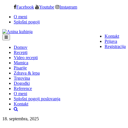
Skip
Facebook
Youtube
Instagram
to
O meni
content
Splošni pogoji
Kontakt
Prijava
Registracija
Domov
Recepti
Video recepti
Mamica
Pisarije
Zdrava & lepa
Trgovina
Dogodki
Reference
O meni
Splošni pogoji poslovanja
Kontakt
18. septembra, 2025