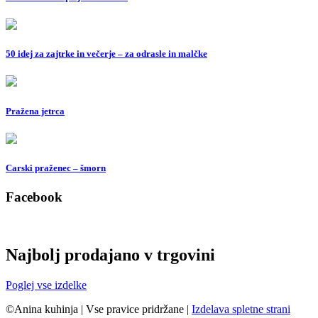
50 idej za zajtrke in večerje – za odrasle in malčke
Pražena jetrca
Carski praženec – šmorn
Facebook
Najbolj prodajano v trgovini
Poglej vse izdelke
©Anina kuhinja
|
Vse pravice pridržane
|
Izdelava spletne strani