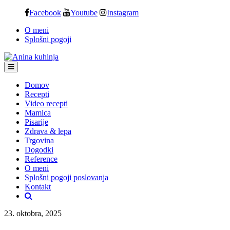
Skip
Facebook
Youtube
Instagram
to
O meni
content
Splošni pogoji
Domov
Recepti
Video recepti
Mamica
Pisarije
Zdrava & lepa
Trgovina
Dogodki
Reference
O meni
Splošni pogoji poslovanja
Kontakt
23. oktobra, 2025