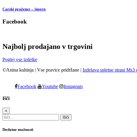
Carski praženec – šmorn
Facebook
Najbolj prodajano v trgovini
Poglej vse izdelke
©Anina kuhinja
|
Vse pravice pridržane
|
Izdelava spletne strani Ms3 
Facebook
Youtube
Instagram
Išči
×
Dodatne možnosti