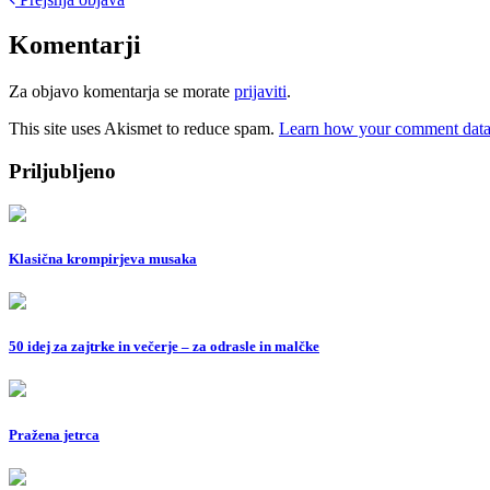
Post
navigation
Komentarji
Za objavo komentarja se morate
prijaviti
.
This site uses Akismet to reduce spam.
Learn how your comment data 
Priljubljeno
Klasična krompirjeva musaka
50 idej za zajtrke in večerje – za odrasle in malčke
Pražena jetrca