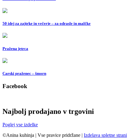
50 idej za zajtrke in večerje – za odrasle in malčke
Pražena jetrca
Carski praženec – šmorn
Facebook
Najbolj prodajano v trgovini
Poglej vse izdelke
©Anina kuhinja
|
Vse pravice pridržane
|
Izdelava spletne strani