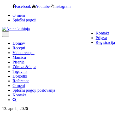
Skip
Facebook
Youtube
Instagram
to
O meni
content
Splošni pogoji
Kontakt
Prijava
Registracija
Domov
Recepti
Video recepti
Mamica
Pisarije
Zdrava & lepa
Trgovina
Dogodki
Reference
O meni
Splošni pogoji poslovanja
Kontakt
13. aprila, 2026