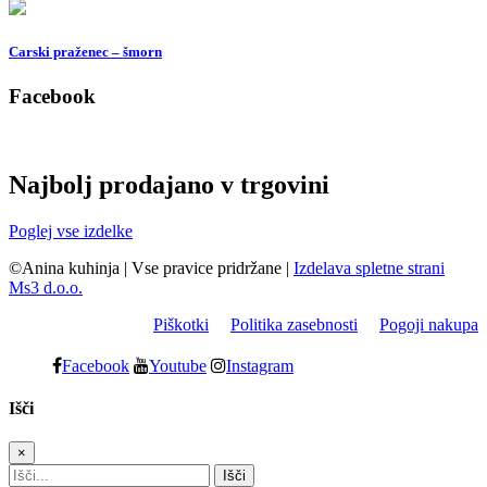
Carski praženec – šmorn
Facebook
Najbolj prodajano v trgovini
Poglej vse izdelke
©Anina kuhinja
|
Vse pravice pridržane
|
Izdelava spletne strani
Ms3 d.o.o.
Piškotki
Politika zasebnosti
Pogoji nakupa
Facebook
Youtube
Instagram
Išči
×