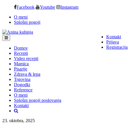
Skip
Facebook
Youtube
Instagram
to
O meni
content
Splošni pogoji
Kontakt
Prijava
Registracija
Domov
Recepti
Video recepti
Mamica
Pisarije
Zdrava & lepa
Trgovina
Dogodki
Reference
O meni
Splošni pogoji poslovanja
Kontakt
23. oktobra, 2025