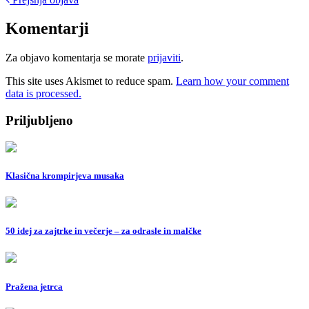
Post
navigation
Komentarji
Za objavo komentarja se morate
prijaviti
.
This site uses Akismet to reduce spam.
Learn how your comment
data is processed.
Priljubljeno
Klasična krompirjeva musaka
50 idej za zajtrke in večerje – za odrasle in malčke
Pražena jetrca